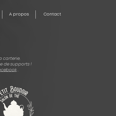
A propos
Contact
a carterie,
de de supports !
acebook
...