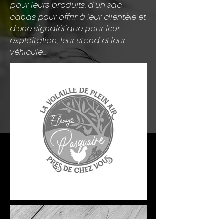
pour leurs produits, d'un sac
cabas pour offrir à leur clientèle et
d'une signalétique pour leur
exploitation, leur stand et leur
véhicule...