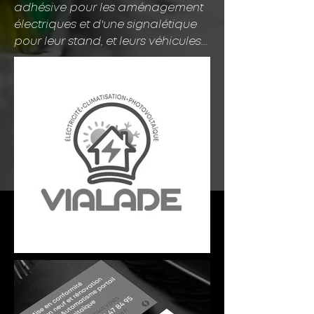
adhésive pour les aménagement
électriques et d'une signalétique
pour leur stand, et leurs véhicules
...